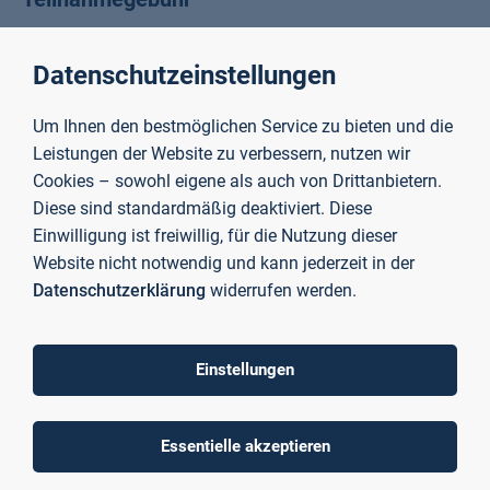
kostenlos (Das Projekt EmpowerHER wird im Rahmen des
Programms "Wandel der Arbeit sozialpartnerschaftlich
Datenschutzeinstellungen
gestalten" durch das Bundesministerium für Arbeit und
Soziales und die Europäische Union über den Europäischen
Um Ihnen den bestmöglichen Service zu bieten und die
Sozialfonds Plus (ESF Plus) gefördert.)
Leistungen der Website zu verbessern, nutzen wir
Cookies – sowohl eigene als auch von Drittanbietern.
Umfang
Diese sind standardmäßig deaktiviert. Diese
20.11.26: 9 – 18 Uhr (Präsenz)
Einwilligung ist freiwillig, für die Nutzung dieser
27.11.26: 9 – 18 Uhr (Präsenz)
Website nicht notwendig und kann jederzeit in der
Datenschutzerklärung
widerrufen werden.
Prüfung
Details folgen
Einstellungen
Abschluss
Nach erfolgreichem Bestehen der Prüfung erhalten Sie ein
Essentielle akzeptieren
Hochschulzertifikat
der TH Aschaffenburg.