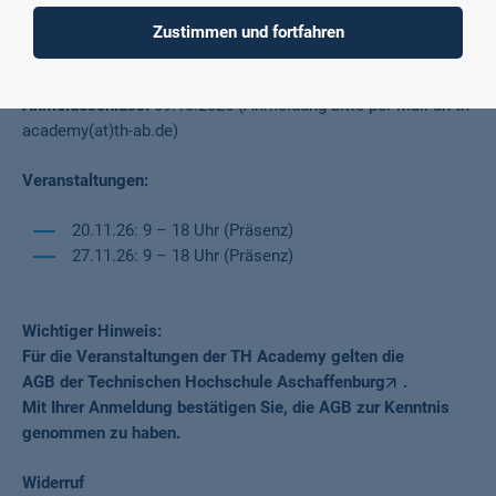
Wichtige Termine
Zustimmen und fortfahren
Anmeldeschluss:
09.10.2026 (Anmeldung bitte per Mail an th-
academy(at)th-ab.de)
Veranstaltungen:
20.11.26: 9 – 18 Uhr (Präsenz)
27.11.26: 9 – 18 Uhr (Präsenz)
Wichtiger Hinweis:
Für die Veranstaltungen der TH Academy gelten die
AGB der Technischen Hochschule Aschaffenburg
.
Mit Ihrer Anmeldung bestätigen Sie, die AGB zur Kenntnis
genommen zu haben.
Widerruf