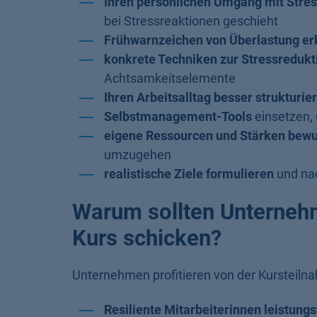
Ihren persönlichen Umgang mit Stres
bei Stressreaktionen geschieht
Frühwarnzeichen von Überlastung e
konkrete Techniken zur Stressreduk
Achtsamkeitselemente
Ihren Arbeitsalltag besser strukturie
Selbstmanagement-Tools
einsetzen, 
eigene Ressourcen und Stärken bewu
umzugehen
realistische Ziele formulieren
und nac
Warum sollten Unterneh
Kurs schicken?
Unternehmen profitieren von der Kursteilna
Resiliente Mitarbeiterinnen leistungs