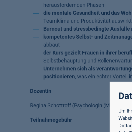
herausfordernden Phasen
die mentale Gesundheit und das Woh
Teamklima und Produktivität auswirkt
Burnout und stressbedingte Ausfälle 
kompetentes Selbst- und Zeitmanagem
abbaut
der Kurs gezielt Frauen in ihrer beruf
Selbstbehauptung und Rollenerwartu
Unternehmen sich als verantwortung
positionieren
, was ein echter Vorteil 
Dozentin
Dat
Regina Schottroff (Psychologin (M. Sc.) u
Um Ihn
Websit
Teilnahmegebühr
Dritta