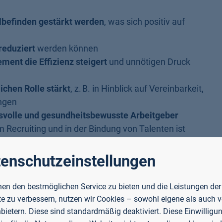
lbefinden gestärkt werden
, was sich positiv auf
reduziert
werden können
ent die Effizienz steigert
und unnötigen Druck
lichen Rolle stärkt
, z. B. in Hinblick auf Vereinbarkeit,
ngen
svolle und gesundheitsbewusste Arbeitgeber
im Recruiting und in der Bindung von Talenten ist
enschutzeinstellungen
nd Stressmanagement-Trainerin (DAGeSp))
en den bestmöglichen Service zu bieten und die Leistungen der
e zu verbessern, nutzen wir Cookies – sowohl eigene als auch 
nbietern. Diese sind standardmäßig deaktiviert. Diese Einwilligun