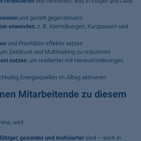
s reflektieren
und verstehen, was in Körper und Geist
rkennen
und gezielt gegensteuern
tion anwenden
, z. B. Atemübungen, Kurzpausen und
ren
und Prioritäten effektiv setzen
um Zeitdruck und Multitasking zu reduzieren
sst nutzen
, um resilienter mit Herausforderungen
hhaltig Energiequellen im Alltag aktivieren
men Mitarbeitende zu diesem
hme, weil:
fähiger, gesünder und motivierter
sind — auch in