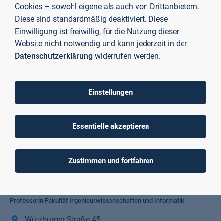
Kontakt
Cookies – sowohl eigene als auch von Drittanbietern.
Diese sind standardmäßig deaktiviert. Diese
Einwilligung ist freiwillig, für die Nutzung dieser
Website nicht notwendig und kann jederzeit in der
Datenschutzerklärung
widerrufen werden.
Einstellungen
Essentielle akzeptieren
Zustimmen und fortfahren
Prof. Dr. Galia Weidl
Professorin Fakultät Ingenieurwissenschaften und Informatik
Würzburger Straße 45