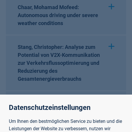
Chaar, Mohamad Mofeed:
Autonomous driving under severe
weather conditions
Stang, Christopher: Analyse zum
Potential von V2X-Kommunikation
zur Verkehrsflussoptimierung und
Reduzierung des
Gesamtenergieverbrauchs
Yeimy Valencia: Lernen mit KI-
Datenschutzeinstellungen
gestützter Software
Um Ihnen den bestmöglichen Service zu bieten und die
Leistungen der Website zu verbessern, nutzen wir