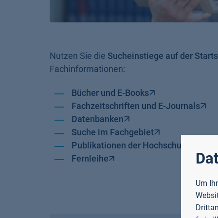
Nutzen Sie die
Sucheinstiege auf der Starts
Fachinformationen:
Bücher und E-Books
Fachzeitschriften und E-Journals
Datenbanken
Suche im Fachgebiet
Publikationen der Hochschule
Dat
Fernleihe
Um Ihn
Websit
Dritta