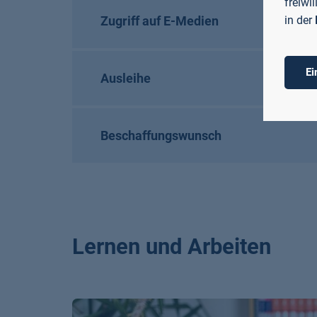
freiwi
in der
Zugriff auf E-Medien
Ei
Ausleihe
Beschaffungswunsch
Lernen und Arbeiten