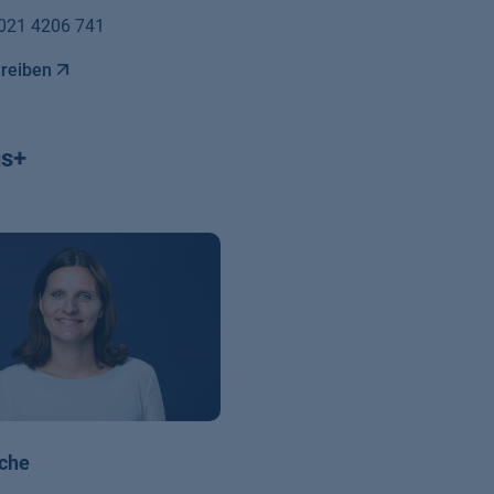
021 4206 741
hreiben
s+
che