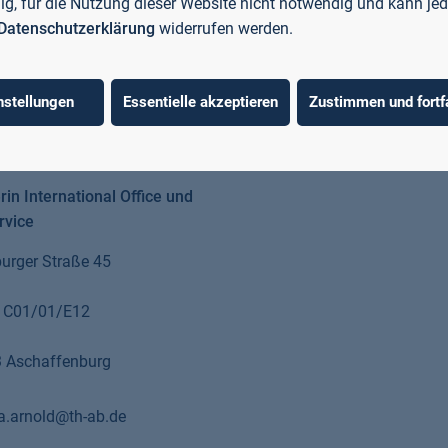
llig, für die Nutzung dieser Website nicht notwendig und kann jed
Datenschutzerklärung
widerrufen werden.
nstellungen
Essentielle akzeptieren
Zustimmen und fortf
Arnold
rin International Office und
rvice
urger Straße 45
 C01/01/E12
 Aschaffenburg
na.arnold@th-ab.de