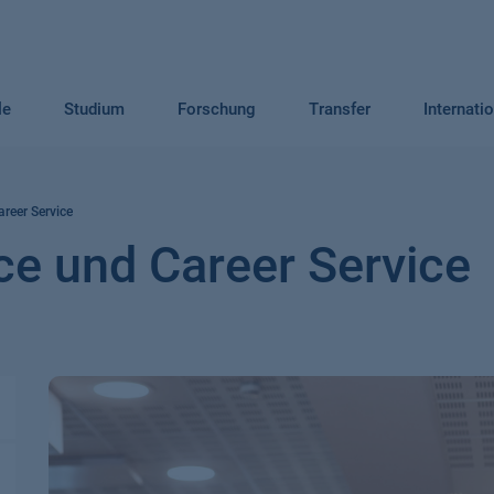
le
Studium
Forschung
Transfer
Internati
areer Service
ice und Career Service