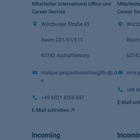
Mitarbeiter International Office und
Mitarbeite
Career Service
Career Se
Würzburger Straße 45
Würzb
Raum C01/01/E11
Raum
63743 Aschaffenburg
63743
maique.gaspardossantos@th-ab.d
nina.
e
+49 6
+49 6021 4206 697
E-Mail sc
E-Mail schreiben
Incoming
Incomi