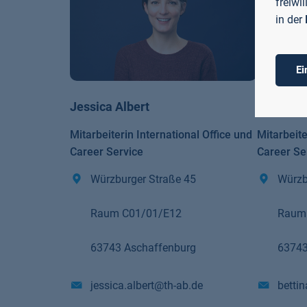
freiwi
in der
Ei
Jessica Albert
Bettina 
Mitarbeiterin International Office und
Mitarbeite
Career Service
Career Se
Würzburger Straße 45
Würzb
Raum C01/01/E12
Raum
63743 Aschaffenburg
63743
jessica.albert@th-ab.de
betti