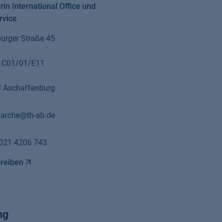
rin International Office und
rvice
urger Straße 45
 C01/01/E11
 Aschaffenburg
parche@th-ab.de
021 4206 743
hreiben
ng