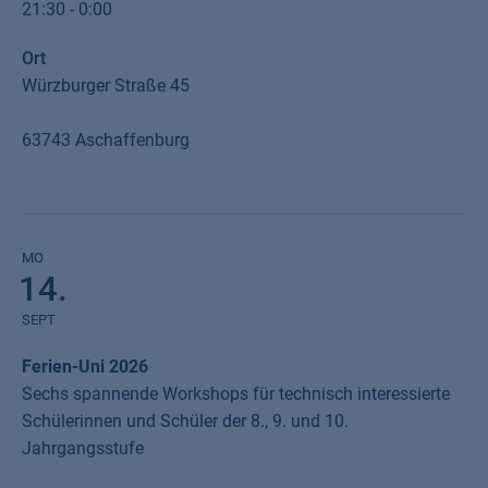
insgesamt 10 verschiedene Filme gezeigt. Der Beginn ist jeweils gegen
21:30 - 0:00
21:30 Uhr, der Einlass ab 20 Uhr.
Ort
Weitere Informationen finden Sie auf der Website des Veranstalters der
Würzburger Straße 45
Campus Filmnächte
.
Auch die TH Aschaffenburg wird mit einem Infostand vertreten sein. Wir
63743 Aschaffenburg
freuen uns auf Sie!
Weniger anzeigen
MO
14.
SEPT
Ferien-Uni 2026
Sechs spannende Workshops für technisch interessierte
Schülerinnen und Schüler der 8., 9. und 10.
Jahrgangsstufe