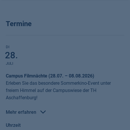
Termine
DI
28.
JULI
Campus Filmnächte (28.07. – 08.08.2026)
Erleben Sie das besondere Sommerkino-Event unter
freiem Himmel auf der Campuswiese der TH
Aschaffenburg!
Mehr erfahren
Von Dienstag, den
28. Juli
bis Samstag, den
8. August
werden
Uhrzeit