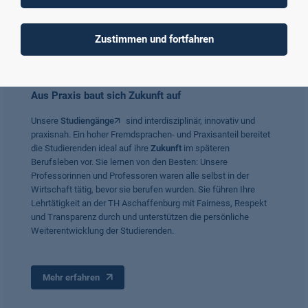
Zustimmen und fortfahren
Aus Praxis baut sich Zukunft auf
Unsere
Studiengänge
sind interdisziplinär, innovativ und
praxisnah. Ein hoher Fremdsprachen- und Praxisanteil bereitet
die Studierenden ideal auf ihre
Zukunft
im späteren
Berufsleben vor. Sie lernen von den Besten: Unsere
Professorinnen und Professoren waren alle selbst in der
Wirtschaft tätig, bevor sie berufen wurden. Sie führen Ihre
Lehrtätigkeit an der TH Aschaffenburg mit Fairness, Respekt
und Transparenz durch und unterstützen die persönliche
Weiterentwicklung der Studierenden.
Mehr erfahren