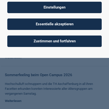
Niklas Will überzeugte mit seiner Masterarbeit zum Einsatz Künstlicher
Intelligenz im Investment Management der Immobilienwirtschaft.
Einstellungen
Weiterlesen
Essentielle akzeptieren
10.000 Euro für Software im Labor für Wirtschaftsinformatik
Sparkasse Aschaffenburg Miltenberg fördert weiterhin die
Zustimmen und fortfahren
praxisorientierte wissenschaftliche Ausbildung an der TH
Aschaffenburg
Weiterlesen
Sommerfeeling beim Open Campus 2026
Hochschulluft schnuppern und die TH Aschaffenburg in all ihren
Facetten erkunden konnten Interessierte aller Altersgruppen am
vergangenen Samstag.
Weiterlesen