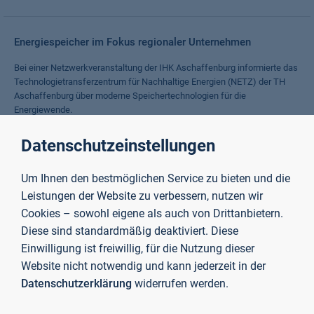
Energiespeicher im Fokus regionaler Unternehmen
Bei einer Netzwerkveranstaltung der IHK Aschaffenburg informierte das
Technologietransferzentrum für Nachhaltige Energien (NETZ) der TH
Aschaffenburg über moderne Speichertechnologien für die
Energiewende.
Weiterlesen
Datenschutzeinstellungen
Um Ihnen den bestmöglichen Service zu bieten und die
20 Jahre familiengerechte Hochschule
Leistungen der Website zu verbessern, nutzen wir
2006 wurde die TH Aschaffenburg erstmals für ihre
Cookies – sowohl eigene als auch von Drittanbietern.
familienfreundlichen Strukturen und Angebote zertifiziert.
Diese sind standardmäßig deaktiviert. Diese
Weiterlesen
Einwilligung ist freiwillig, für die Nutzung dieser
Website nicht notwendig und kann jederzeit in der
Datenschutzerklärung
widerrufen werden.
Erster Platz für TH-Student bei Immobilien-Innovationspreis